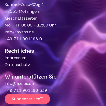
Konrad-Zuse-Weg 1
72555 Metzingen
Geschäftszeiten:
Mo. - Fr. 08:00 - 17:00 Uhr
info@axsos.de
+49 711 901196 0
Rechtliches
Impressum
Datenschutz
Wir unterstützen Sie
info@axsos.de
+49 711 901196 339
Kundenservice