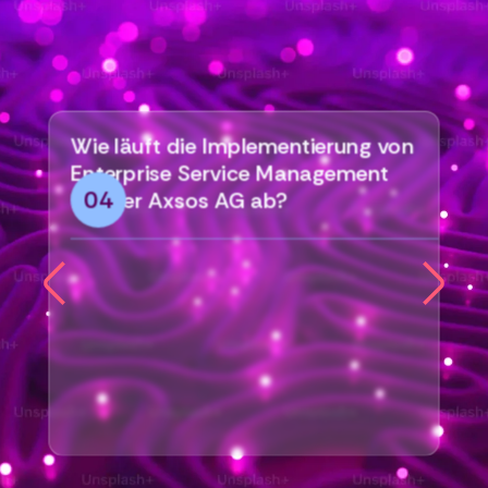
Wie läuft die Implementierung von
Enterprise Service Management
04
mit der Axsos AG ab?