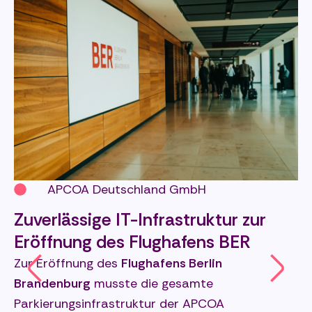
APCOA Deutschland GmbH
Zuverlässige IT-Infrastruktur zur
Eröffnung des Flughafens BER
Zur Eröffnung des
Flughafens Berlin
D
Brandenburg
musste die gesamte
f
9
Parkierungsinfrastruktur der APCOA
s