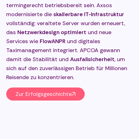
termingerecht betriebsbereit sein. Axsos
v
modernisierte die
skalierbare IT-Infrastruktur
ü
vollständig: veraltete Server wurden erneuert,
a
das
Netzwerkdesign optimiert
und neue
A
Services wie
FlowANPR
und digitales
D
ng
Taximanagement integriert. APCOA gewann
s
damit die Stabilität und
Ausfallsicherheit
, um
u
s
sich auf den zuverlässigen Betrieb für Millionen
t
Reisende zu konzentrieren.
Zur Erfolgsgeschichte