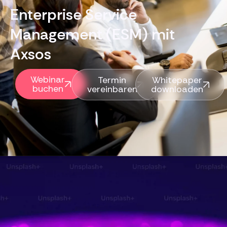
Enterprise Service
Management (ESM) mit
Axsos
Webinar
Termin
Whitepaper
buchen
vereinbaren
downloaden