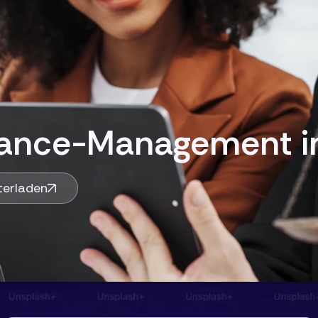
iance-Management i
terladen