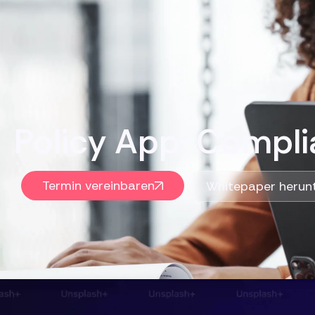
Policy App: Compl
Termin vereinbaren
Whitepaper herun