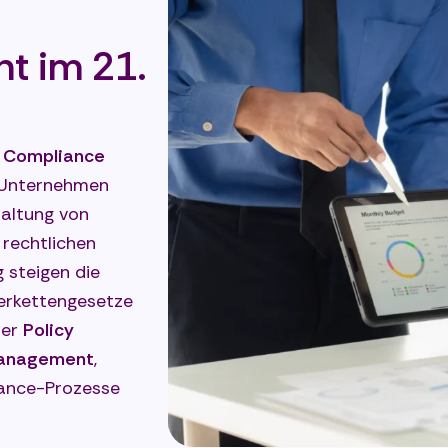
t im 21.
d
Compliance
r Unternehmen
haltung von
 rechtlichen
 steigen die
ferkettengesetze
der
Policy
management
,
iance-Prozesse