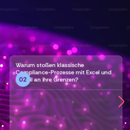
Warum stoßen klassische
Compliance-Prozesse mit Excel und
02
E-Mail an ihre Grenzen?