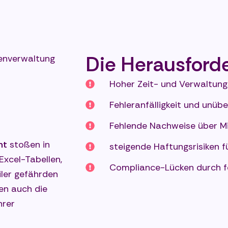
Die Herausford
enverwaltung
Hoher Zeit- und Verwaltun
Fehleranfälligkeit und unüber
Fehlende Nachweise über M
nt
stoßen in
steigende Haftungsrisiken 
Excel-Tabellen,
Compliance-Lücken durch fe
ler gefährden
en auch die
hrer