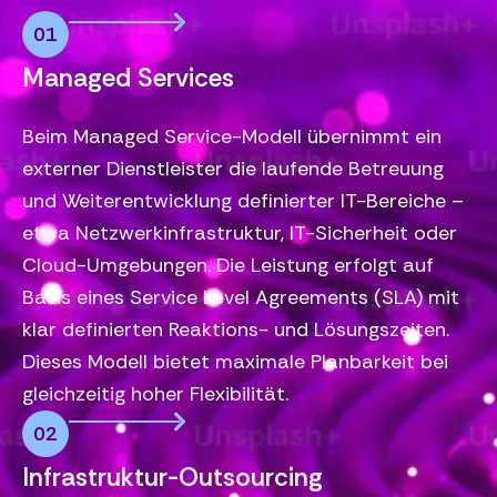
01
Managed Services
Beim Managed Service-Modell übernimmt ein
externer Dienstleister die laufende Betreuung
und Weiterentwicklung definierter IT-Bereiche –
etwa Netzwerkinfrastruktur, IT-Sicherheit oder
Cloud-Umgebungen. Die Leistung erfolgt auf
Basis eines Service Level Agreements (SLA) mit
klar definierten Reaktions- und Lösungszeiten.
Dieses Modell bietet maximale Planbarkeit bei
gleichzeitig hoher Flexibilität.
02
Infrastruktur-Outsourcing