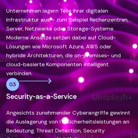
Unternehmen lagern Teile ihrer digitalen
Infrastruktur aus – zum Beispiel Rechenzentren,
Server, Netzwerke oder Storage-Systeme.
Moderne Ansätze setzen dabei auf Cloud-
Lösungen wie Microsoft Azure, AWS oder
hybride Architekturen, die on-premises- und
cloud-basierte Komponenten intelligent
verbinden.
03
Security-as-a-Service
Angesichts zunehmender Cyberangriffe gewinnt
die Auslagerung von IT-Sicherheitsleistungen an
Bedeutung. Threat Detection, Security