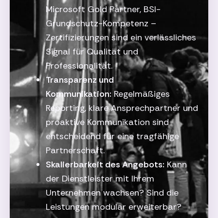
Microsoft Gold Partner, BSI-
Grundschutz-Kompetenz –
Zertifizierungen sind ein verlässliches
Signal für Qualität und
Professionalität.
Transparenz und
Kommunikation:
Regelmäßiges
Reporting, klare Ansprechpartner und
proaktive Kommunikation sind
entscheidend für eine tragfähige
Partnerschaft.
Skalierbarkeit des Angebots:
Kann
der Dienstleister mit Ihrem
Unternehmen wachsen? Sind die
Leistungen modular erweiterbar?