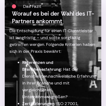
Das Fazit
Worauf es bei der Wahl des IT-
Partners ankommt
Die Entscheidung für einen IT-Dienstleister
ist langfristig – und sollte sorgfältig
getroffen werden. Folgende Kriterien haben
sich in der Praxis bewährt:
Referenzen und
Branchenerfahrung:
Hat der
Dienstleister nachweisliche Erfahrung
in Ihrer Branche und mit
vergleichbaren
Unternehmensgrößen?
Zertifizierungen:
ISO 27001,