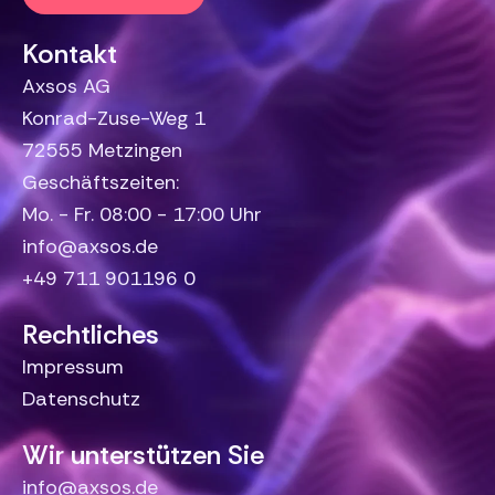
Kontakt
Axsos AG
Konrad-Zuse-Weg 1
72555 Metzingen
Geschäftszeiten:
Mo. - Fr. 08:00 - 17:00 Uhr
info@axsos.de
+49 711 901196 0
Rechtliches
Impressum
Datenschutz
Wir unterstützen Sie
info@axsos.de