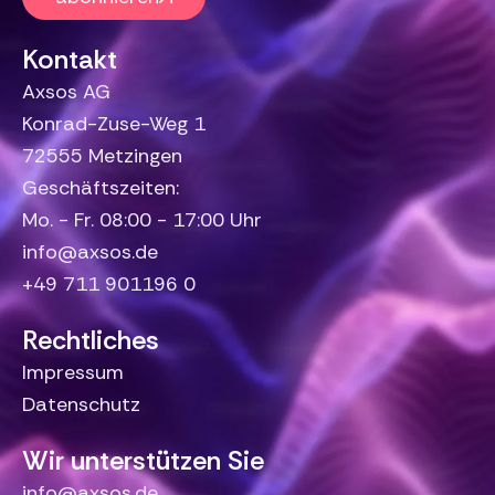
Kontakt
Axsos AG
Konrad-Zuse-Weg 1
72555 Metzingen
Geschäftszeiten:
Mo. - Fr. 08:00 - 17:00 Uhr
info@axsos.de
+49 711 901196 0
Rechtliches
Impressum
Datenschutz
Wir unterstützen Sie
info@axsos.de