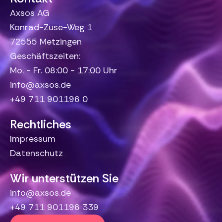
Axsos AG
Konrad-Zuse-Weg 1
72555 Metzingen
Geschäftszeiten:
Mo. - Fr. 08:00 - 17:00 Uhr
info@axsos.de
+49 711 901196 0
Rechtliches
Impressum
Datenschutz
Wir unterstützen Sie
info@axsos.de
+49 711 901196 339