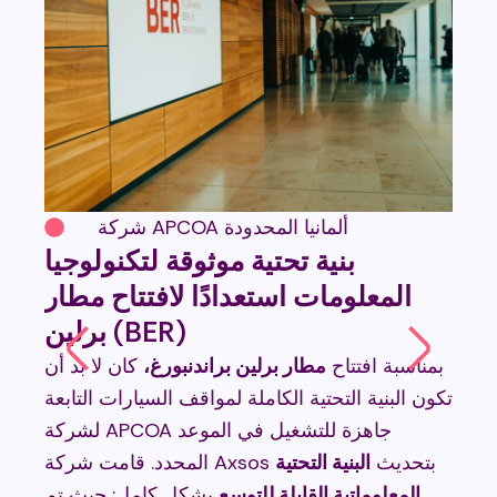
شركة APCOA ألمانيا المحدودة
رة
بنية تحتية موثوقة لتكنولوجيا
ًّا
المعلومات استعدادًا لافتتاح مطار
برلين (BER)
يعمل
خطاء وبدون
بمناسبة افتتاح
مطار برلين براندنبورغ،
كان لا بد أن
نسقت
تكون البنية التحتية الكاملة لمواقف السيارات التابعة
شري
Pow
لشركة APCOA جاهزة للتشغيل في الموعد
لات
المحدد. قامت شركة Axsos بتحديث
البنية التحتية
تحكم
المعلوماتية القابلة للتوسع
بشكل كامل: حيث تم
ال