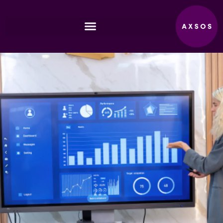
لانتقال
لى
لمحتوى