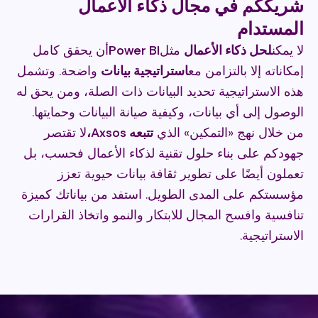
شريككم في مجال ذكاء الأعمال
المستدام
لا يمكن
لحل ذكاء الأعمال
مثل
Power BI
أن يحقق كامل
إمكاناته إلا بالتزامن مع
استراتيجية بيانات
واضحة. وتشمل
هذه الاستراتيجية تحديد البيانات ذات الصلة، ومن يحق له
الوصول إلى أي بيانات، وكيفية صيانة البيانات وحمايتها.
من خلال نهج «التمكين» الذي
تتبعه Axsos،
لا تقتصر
جهودكم على بناء حلول تقنية لذكاء الأعمال فحسب، بل
تعملون أيضًا على تطوير ثقافة بيانات حيوية تعزز
مؤسستكم على المدى الطويل. استفد من بياناتك كميزة
تنافسية وافسح المجال للابتكار والنمو واتخاذ القرارات
الاستراتيجية.