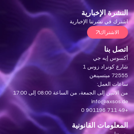
النشرة الإخبارية
اشترك في نشرتنا الإخبارية
الاشتراك
اتصل بنا
أكسوس إيه جي
شارع كونراد زوس 1
72555 ميتسينغن
ساعات العمل:
من الاثنين إلى الجمعة، من الساعة 08:00 إلى 17:00
info@axsos.de
+49 711 901196 0
المعلومات القانونية