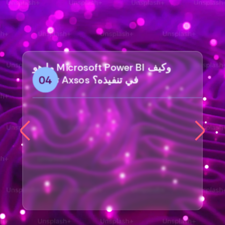
ما هو Microsoft Power BI وكيف
04
تساعد Axsos في تنفيذه؟