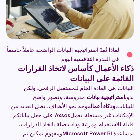
لماذا تُعدّ استراتيجية البيانات الواضحة عاملاً حاسماً
في القدرة التنافسية اليوم
ذكاء الأعمال كأساس لاتخاذ القرارات
القائمة على البيانات
البيانات هي المادة الخام للمستقبل الرقمي. ولكن
بدون
استراتيجية بيانات
مدروسة، وتصور واضح
للبيانات،
وذكاء أعمال
موجه نحو الأهداف، تظل العديد من
الإمكانات غير مستغلة. تعمل
Axsos
على جعل بياناتكم
قابلة للاستخدام ومرئية وذات صلة باتخاذ القرارات،
بمساعدة
Microsoft Power BI
ومفهوم تمكين تم